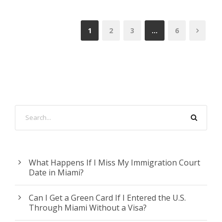
1
2
3
…
6
What Happens If I Miss My Immigration Court
Date in Miami?
Can I Get a Green Card If I Entered the U.S.
Through Miami Without a Visa?